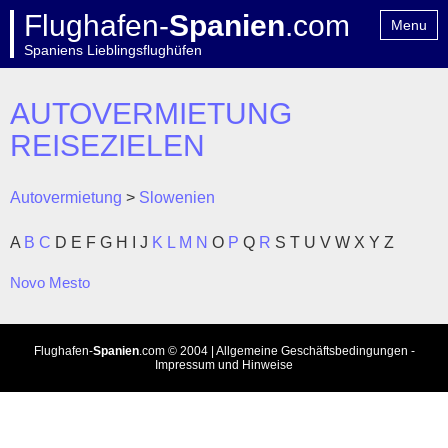
Flughafen-
Spanien
.com
Menu
Spaniens Lieblingsflughüfen
Home
Kontakt
AUTOVERMIETUNG
REISEZIELEN
Autovermietung
>
Slowenien
A
B
C
D
E
F
G
H
I
J
K
L
M
N
O
P
Q
R
S
T
U
V
W
X
Y
Z
Novo Mesto
Flughafen-
Spanien
.com
© 2004 |
Allgemeine Geschäftsbedingungen
-
Impressum und Hinweise