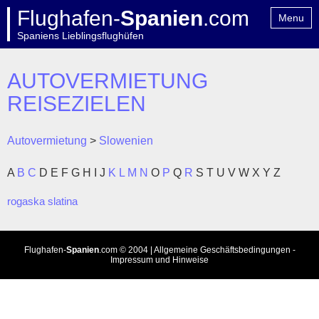
Flughafen-
Spanien
.com
Menu
Spaniens Lieblingsflughüfen
Home
Kontakt
AUTOVERMIETUNG
REISEZIELEN
Autovermietung
>
Slowenien
A
B
C
D
E
F
G
H
I
J
K
L
M
N
O
P
Q
R
S
T
U
V
W
X
Y
Z
rogaska slatina
Flughafen-
Spanien
.com
© 2004 |
Allgemeine Geschäftsbedingungen
-
Impressum und Hinweise