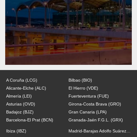
A Coruña (LCG)
Bilbao (BIO)
Alicante-Elche (ALC)
El Hierro (VDE)
Almería (LEI)
Fuerteventura (FUE)
Asturias (OVD)
Girona-Costa Brava (GRO)
Badajoz (BJZ)
Gran Canaria (LPA)
Barcelona-El Prat (BCN)
Granada-Jaén F.G.L. (GRX)
Ibiza (IBZ)
Madrid-Barajas Adolfo Suárez (MAD)