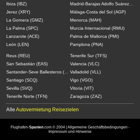
Ibiza (IBZ)
Madrid-Barajas Adolfo Suárez (MAD)
Jerez (XRY)
Málaga-Costa del Sol (AGP)
La Gomera (GMZ)
Menorca (MAH)
La Palma (SPC)
Murcia Internacional (RMU)
Lanzarote (ACE)
Palma de Mallorca (PMI)
León (LEN)
Pamplona (PNA)
Reus (REU)
Tenerife Sur (TFS)
San Sebastián (EAS)
Valencia (VLC)
Santander-Seve Ballesteros (SDR)
Valladolid (VLL)
Santiago (SCQ)
Vigo (VGO)
Sevilla (SVQ)
Vitoria (VIT)
Tenerife Norte (TFN)
Zaragoza (ZAZ)
Alle
Autovermietung Reisezielen
Flughafen-
Spanien
.com
© 2004 |
Allgemeine Geschäftsbedingungen
-
Impressum und Hinweise