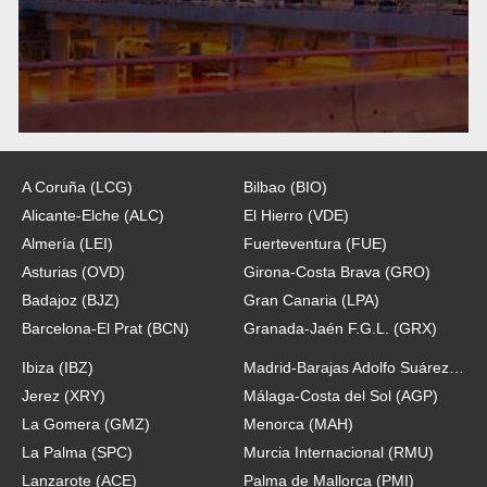
A Coruña (LCG)
Bilbao (BIO)
Alicante-Elche (ALC)
El Hierro (VDE)
Almería (LEI)
Fuerteventura (FUE)
Asturias (OVD)
Girona-Costa Brava (GRO)
Badajoz (BJZ)
Gran Canaria (LPA)
Barcelona-El Prat (BCN)
Granada-Jaén F.G.L. (GRX)
Ibiza (IBZ)
Madrid-Barajas Adolfo Suárez (MAD)
Jerez (XRY)
Málaga-Costa del Sol (AGP)
La Gomera (GMZ)
Menorca (MAH)
La Palma (SPC)
Murcia Internacional (RMU)
Lanzarote (ACE)
Palma de Mallorca (PMI)