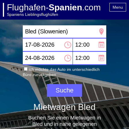
Flughafen-
Spanien
.com
Menu
Spaniens Lieblingsflughüfen
Home
Kontakt
Ich möchte das Auto im unterschiedlich
Büro zurückgeben
Mietwagen Bled
Buchen Sie einen Mietwagen in
Bled und in nahe gelegenen