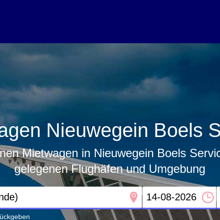
agen Nieuwegein Boels S
nen Mietwagen in Nieuwegein Boels Servi
gelegenen Flughäfen und Umgebung
urückgeben